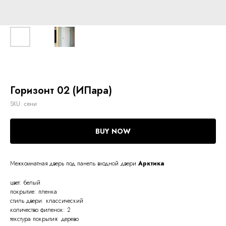
Горизонт 02 (ИПара)
SKU:
сени
BUY NOW
Межкомнатная дверь под панель входной двери
Арктика
цвет: белый
покрытие: пленка
стиль двери: классический
количество филенок: 2
текстура покрытия: дерево