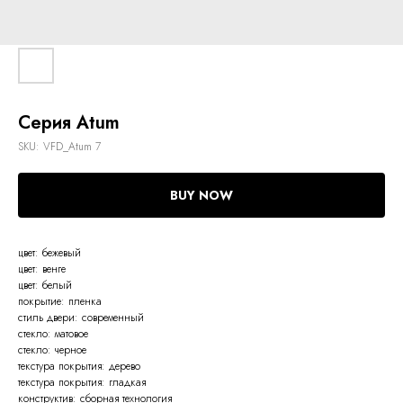
Серия Atum
SKU:
VFD_Atum 7
BUY NOW
цвет: бежевый
цвет: венге
цвет: белый
покрытие: пленка
стиль двери: современный
стекло: матовое
стекло: черное
текстура покрытия: дерево
текстура покрытия: гладкая
конструктив: сборная технология