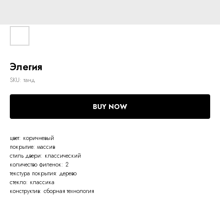
Элегия
SKU:
танд
BUY NOW
цвет: коричневый
покрытие: массив
стиль двери: классический
количество филенок: 2
текстура покрытия: дерево
стекло: классика
конструктив: сборная технология