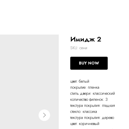
Имидж 2
SKU:
сени
BUY NOW
цвет: белый
покрытие: пленка
стиль двери: классический
количество филенок: 3
текстура покрытия: гладкая
стекло: классика
текстура покрытия: дерево
цвет: коричневый