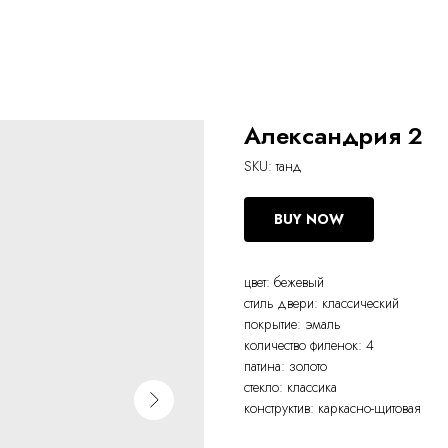
Александрия 2
SKU:
танд
BUY NOW
цвет: бежевый
стиль двери: классический
покрытие: эмаль
количество филенок: 4
патина: золото
стекло: классика
конструктив: каркасно-щитовая