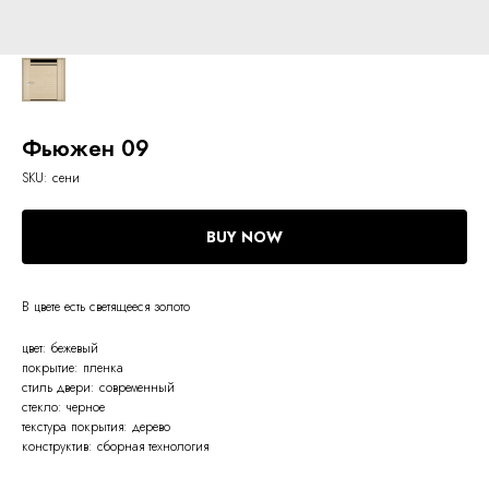
Фьюжен 09
SKU:
сени
BUY NOW
В цвете есть светящееся золото
цвет: бежевый
покрытие: пленка
стиль двери: современный
стекло: черное
текстура покрытия: дерево
конструктив: сборная технология