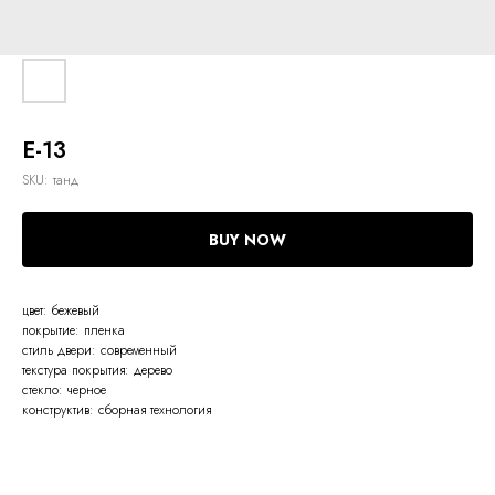
Е-13
SKU:
танд
BUY NOW
цвет: бежевый
покрытие: пленка
стиль двери: современный
текстура покрытия: дерево
стекло: черное
конструктив: сборная технология