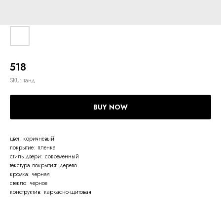
518
SKU:
танд
BUY NOW
цвет: коричневый
покрытие: пленка
стиль двери: современный
текстура покрытия: дерево
кромка: черная
стекло: черное
конструктив: каркасно-щитовая