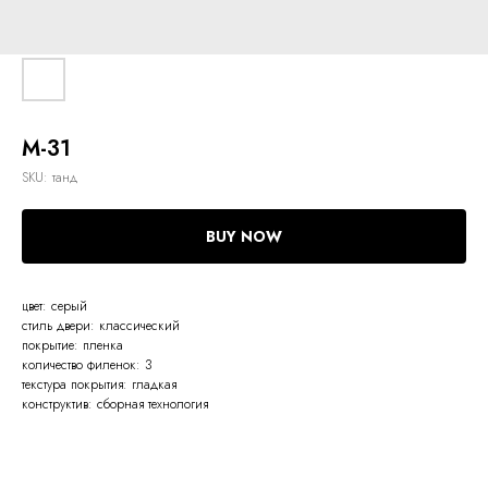
М-31
SKU:
танд
BUY NOW
цвет: серый
стиль двери: классический
покрытие: пленка
количество филенок: 3
текстура покрытия: гладкая
конструктив: сборная технология