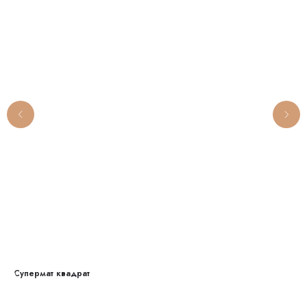
Супермат квадрат
Бро