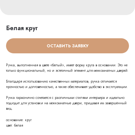
Белая круг
ОСТАВИТЬ ЗАЯВКУ
Ручка, выполненная в цвете «белый», имеет форму круга в основании. Это не
только функциональный, но и эстетичный элемент для межкомнатных дверей.
Благодаря использованию качественных материалов, ручка отличается
прочностью и долговечностью, а также обеспечивает удобство в эксплуатации.
Ручка гармонично сочетается с различными стилями интерьера и идеально
подходит для установки на межкомнатные двери, придавая им завершённый
вид.
основание: круг
цвет: белая