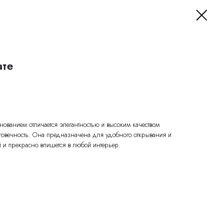
ате
нованием отличается элегантностью и высоким качеством
олговечность. Она предназначена для удобного открывания и
и прекрасно впишется в любой интерьер.