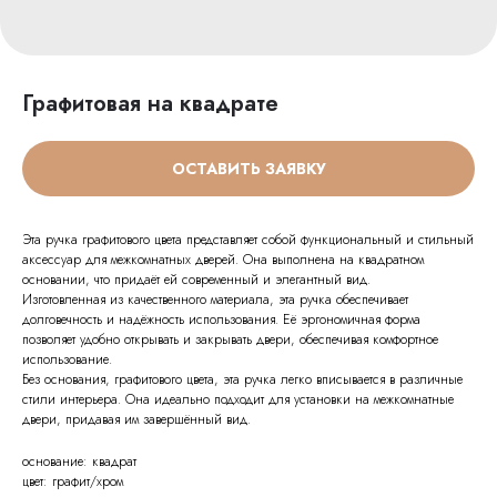
Графитовая на квадрате
ОСТАВИТЬ ЗАЯВКУ
Эта ручка графитового цвета представляет собой функциональный и стильный
аксессуар для межкомнатных дверей. Она выполнена на квадратном
основании, что придаёт ей современный и элегантный вид.
Изготовленная из качественного материала, эта ручка обеспечивает
долговечность и надёжность использования. Её эргономичная форма
позволяет удобно открывать и закрывать двери, обеспечивая комфортное
использование.
Без основания, графитового цвета, эта ручка легко вписывается в различные
стили интерьера. Она идеально подходит для установки на межкомнатные
двери, придавая им завершённый вид.
основание: квадрат
цвет: графит/хром