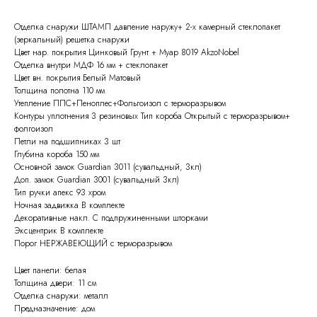
Отделка снаружи ШТАМП давление наружу+ 2-х камерный стеклопакет
(зеркальный) решетка снаружи
Цвет нар. покрытия Цинковый Грунт + Муар 8019 AkzoNobel
Отделка внутри МДФ 16 мм + стеклопакет
Цвет вн. покрытия Белый Матовый
Толщина полотна 110 мм
Утепление ППС+Пеноплес+Фольгоизол с терморазрывом
Контуры уплотнения 3 резиновых Тип короба Открытый с терморазрывом+
фолгоизол
Петли на подшипниках 3 шт
Глубина короба 150 мм
Основной замок Guardian 3011 (сувальдный, 3кл)
Доп. замок Guardian 3001 (сувальдный 3кл)
Тип ручки апекс 93 хром
Ночная задвижка В комплекте
Декоративные накл. С подпружиненными шторками
Эксцентрик В комплекте
Порог НЕРЖАВЕЮЩИЙ с терморазрывом
Цвет панели: белая
Толщина двери: 11 см
Отделка снаружи: металл
Предназначение: дом