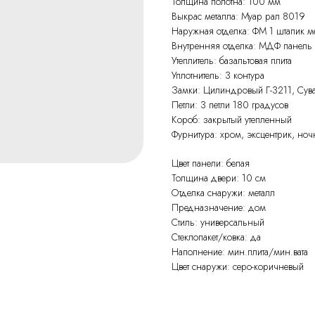
Толщина полотна: 100 мм
Выкрас металла: Муар рал 8019
Наружная отделка: ФМ 1 штапик ме
Внутренняя отделка: МДФ панель 
Утеплитель: базальтовая плита
Уплотнитель: 3 контура
Замки: Цилиндровый Г-3211, Сув
Петли: 3 петли 180 градусов
Короб: закрытый утепленный
Фурнитура: хром, эксцентрик, ноч
Цвет панели: белая
Толщина двери: 10 см
Отделка снаружи: металл
Предназначение: дом
Стиль: универсальный
Стеклопакет/ковка: да
Наполнение: мин.плита/мин.вата
Цвет снаружи: серо-коричневый