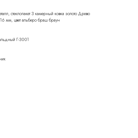
талл, стеклопакет 3 камерный ковка золото Древо
16 мм, цвет альберо браш браун
альдный Г-3001
ник