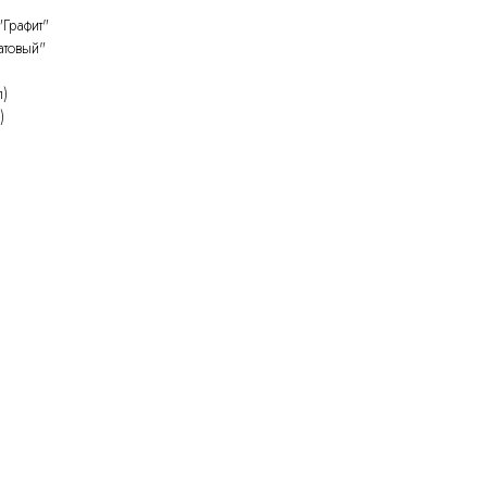
"Графит"
атовый"
л)
)