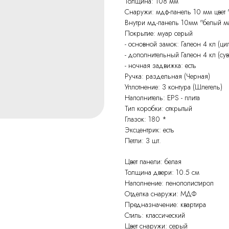
Толщина: 108 мм
Снаружи: мдф-панель 10 мм цвет 
Внутри мд-панель 10мм "белый м
Покрытие: муар серый
- основной замок: Галеон 4 кл (ци
- дополнительный Галеон 4 кл (сув
- ночная задвижка: есть
Ручка: раздельная (Черная)
Уплотнение: 3 контура (Шлегель)
Наполнитель: EPS - плита
Тип коробки: открытый
Глазок: 180 *
Эксцентрик: есть
Петли: 3 шт.
Цвет панели: белая
Толщина двери: 10.5 см
Наполнение: пенополистирол
Отделка снаружи: МДФ
Предназначение: квартира
Стиль: классический
Цвет снаружи: серый