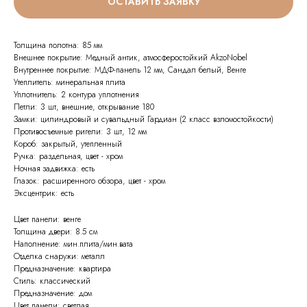
ОСТАВИТЬ ЗАЯВКУ
Толщина полотна: 85 мм
Внешнее покрытие: Медный антик, атмосферостойкий AkzoNobel
Внутреннее покрытие: МДФ-панель 12 мм, Cандал белый, Венге
Утеплитель: минеральная плита
Уплотнитель: 2 контура уплотнения
Петли: 3 шт, внешние, открывание 180
Замки: цилиндровый и сувальдный Гардиан (2 класс взломостойкости)
Противосъемные ригели: 3 шт, 12 мм
Короб: закрытый, утепленный
Ручка: раздельная, цвет - хром
Ночная задвижка: есть
Глазок: расширенного обзора, цвет - хром
Эксцентрик: есть
Цвет панели: венге
Толщина двери: 8.5 см
Наполнение: мин.плита/мин.вата
Отделка снаружи: металл
Предназначение: квартира
Стиль: классический
Предназначение: дом
Цвет панели: светлая