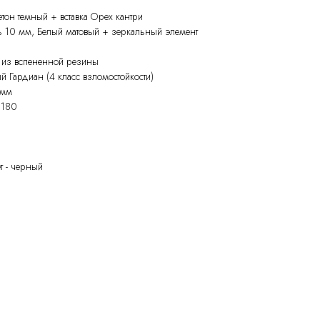
он темный + вставка Орех кантри
ь 10 мм, Белый матовый + зеркальный элемент
я из вспененной резины
 Гардиан (4 класс взломостойкости)
 мм
 180
т - черный