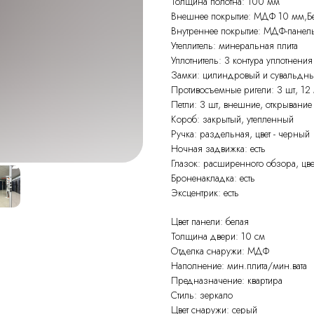
Толщина полотна: 100 мм
Внешнее покрытие: МДФ 10 мм,Бет
Внутреннее покрытие: МДФ-панел
Утеплитель: минеральная плита
Уплотнитель: 3 контура уплотнени
Замки: цилиндровый и сувальдный
Противосъемные ригели: 3 шт, 12
Петли: 3 шт, внешние, открывание
Короб: закрытый, утепленный
Ручка: раздельная, цвет - черный
Ночная задвижка: есть
Глазок: расширенного обзора, цве
Броненакладка: есть
Эксцентрик: есть
Цвет панели: белая
Толщина двери: 10 см
Отделка снаружи: МДФ
Наполнение: мин.плита/мин.вата
Предназначение: квартира
Стиль: зеркало
Цвет снаружи: серый