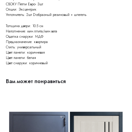
СБОКУ Петли Евро- 3шт
Опции: Эксцентрик
Уплотнитель: 2шт D-образный резиновый + шлегель
Толщина двери: 10.5 см
Наполнение: мин.плита/мин.вата
Отделка снаружи: МДФ
Предназначение: квартира
Стиль: универсальный
Цвет панели: коричневая
Цвет панели: белая
Цвет снаружи: коричневый
Вам может понравиться