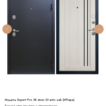
Модель Expert Pro 3K atum 33 artic oak (ИПара)
Мод
Входная дверь точь-в-точь с межкомнатными
Вхо