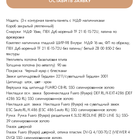
ОСТАВИТЬ ЗАЯВКУ
Модель: (3-х контурная панель-панель с МДФ наличниками
Короб закрытый утепленный)
Снаружи: МДФ 16мм, ПВХ Дуб мореный TF 21 IE-1S-72U, патина по
фрезеровке
Комплект наличника гладкий ШИР-98 Внутри: МДФ 16 мм, ФЛ по образцу,
ПВХ Дуб мореный TF 21 IE-1S-72U без патины/ Белый ZB 00 850-2 без
текстуры
Утеплитель полотна базальтовая плита
Толщина полотна (по металлу): 90 мм
Покраска: Черный муар с блестками
Замки:цилиндровый Гардиан 3211/сувальдный Гардиан 3001
Цилиндр: шток, цвет - хром
Вертушка под цилиндр FUARO CB-RL SSG сатинированное золото
Накладки осн. замка: Броненакладка Fuaro (Фуаро) DEF.RL/K-EXT.4286 (DEF
4286 SQ RL) SSG сатинированное золото
Накладка доп. замка: Накладка Fuaro (Фуаро) на сувальдный замок
ESC.Sauto.RL/K.486 (ESC 486-S.auto RL) SSG сатинированное золото
Ручка: Ручка Fuaro (Фуаро) раздельная K.SL52.REDLINE (RED LINE SL) SSG-
39 сатинированное золото
Глазок дверной
Глазок Fuaro (Фуаро) дверной, оптика пластик DV-Q 4/130-70/Z (VIEWER 4
DVQ) SSG сатинированное золото,