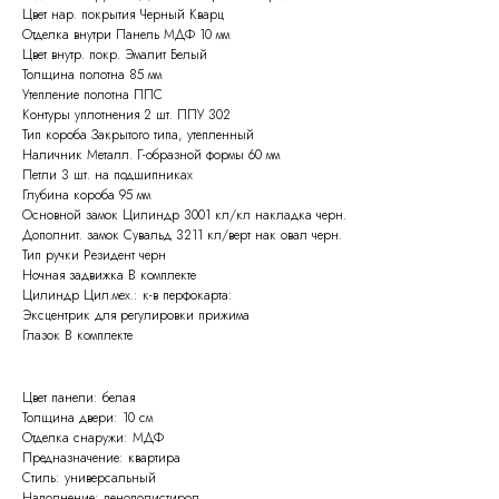
Цвет нар. покрытия Черный Кварц
Отделка внутри Панель МДФ 10 мм
Цвет внутр. покр. Эмалит Белый
Толщина полотна 85 мм
Утепление полотна ППС
Контуры уплотнения 2 шт. ППУ 302
Тип короба Закрытого типа, утепленный
Наличник Металл. Г-образной формы 60 мм
Петли 3 шт. на подшипниках
Глубина короба 95 мм
Основной замок Цилиндр 3001 кл/кл накладка черн.
Дополнит. замок Сувальд 3211 кл/верт нак овал черн.
Тип ручки Резидент черн
Ночная задвижка В комплекте
Цилиндр Цил.мех.: к-в перфокарта:
Эксцентрик для регулировки прижима
Глазок В комплекте
Цвет панели: белая
Толщина двери: 10 см
Отделка снаружи: МДФ
Предназначение: квартира
Стиль: универсальный
Наполнение: пенополистирол