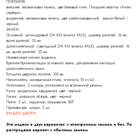
ПОКРЫТИЕ:
внешнее: меламиновая панель, цвет бежевый клен. Покрытие металла «Антик
серебро»
внутреннее: меламиновая панель, цвет комбинированный - эмалит белый /
черный.
ЗАМКИ:
Основной: цилиндровый Zirh Kilit (аналог KALE), диаметр ригелей: 16 мм,
вылет ригелей: 35 мм
Дополнительный: сувальдный Zirh Kilit (аналог KALE), диаметр ригелей: 16
мм, вылет ригелей: 35 мм
Независимая ночная задвижка
Врезная броненакладка основного замка, декоративная накладка
дополнительного замка.
Толщина дверного полотна: 105 мм
Наполнитель: минеральная плита, плотность 70 кг/м3
Уплотнитель: 3 контура уплотнителя из вспененной резины
Ручка: раздельная, квадратная, цвет - черный
Глазок: широкого обзора, цвет - черный
Петли: 3 шт., наружные, открывание 180°
Противосъём: штыри, 3 шт.
ВИДЕО ДВЕРИ
Эта модель в двух вариантах: с электронным замком и без. По
распродаже вариант с обычным замком