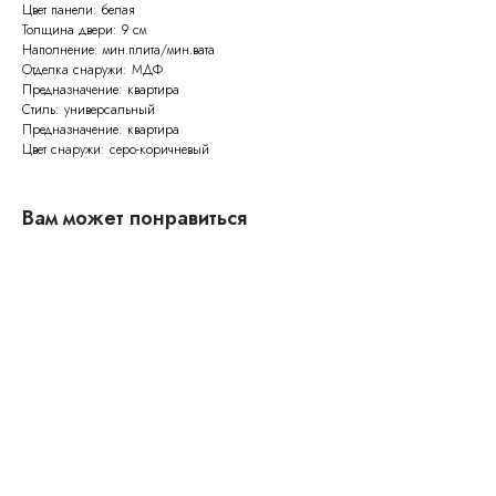
Цвет панели: белая
Толщина двери: 9 см
Наполнение: мин.плита/мин.вата
Отделка снаружи: МДФ
Предназначение: квартира
Стиль: универсальный
Предназначение: квартира
Цвет снаружи: серо-коричневый
Вам может понравиться