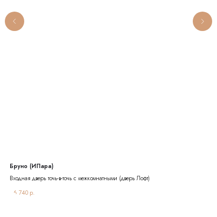
Бруно (ИПара)
Гр
Входная дверь точь-в-точь с межкомнатными (дверь Лофт)
Пан
46 740
р.
33 