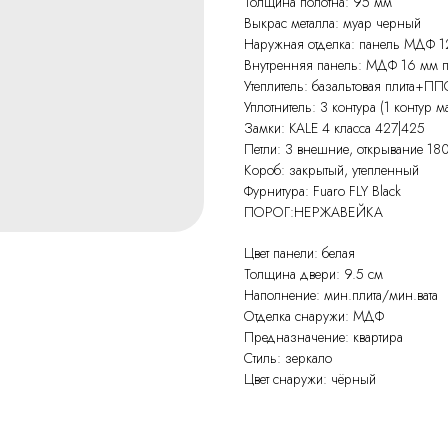
Толщина полотна: 95 мм
Выкрас металла: муар черный
Наружная отделка: панель МДФ 12
Внутренняя панель: МДФ 16 мм па
Утеплитель: базальтовая плита+ПП
Уплотнитель: 3 контура (1 контур м
Замки: KALE 4 класса 427|425
Петли: 3 внешние, открывание 18
Короб: закрытый, утепленный
Фурнитура: Fuaro FLY Black
ПОРОГ:НЕРЖАВЕЙКА
Цвет панели: белая
Толщина двери: 9.5 см
Наполнение: мин.плита/мин.вата
Отделка снаружи: МДФ
Предназначение: квартира
Стиль: зеркало
Цвет снаружи: чёрный