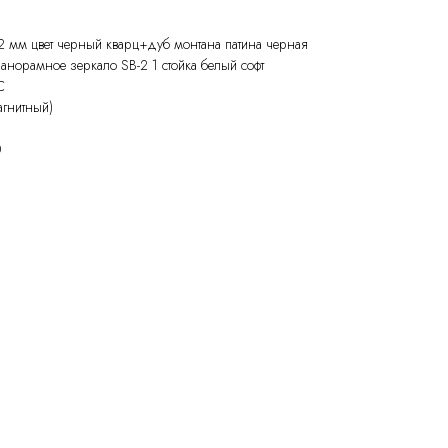
 мм цвет черный кварц+дуб монтана патина черная
норамное зеркало SB-2 1 стойка белый софт
С
агнитный)
0