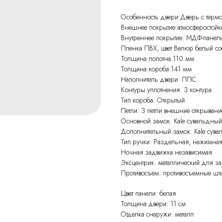
Особенность двери:Дверь с терм
Внешнее покрытие:атмосферостойко
Внутреннее покрытие: МДФ-панел
Пленка ПВХ, цвет Велюр белый со
Толщина полотна:110 мм
Толщина короба:141 мм
Наполнитель двери: ППС
Контуры уплотнения: 3 контура
Тип короба: Открытый
Петли: 3 петли внешние открыван
Основной замок: Kale сувальдный,
Дополнительный замок: Kale сува
Тип ручки: Раздельная, нажимная 
Ночная задвижка:независимая
Эксцентрик: металлический для з
Противосъем: противосъемные шт
Цвет панели: белая
Толщина двери: 11 см
Отделка снаружи: металл