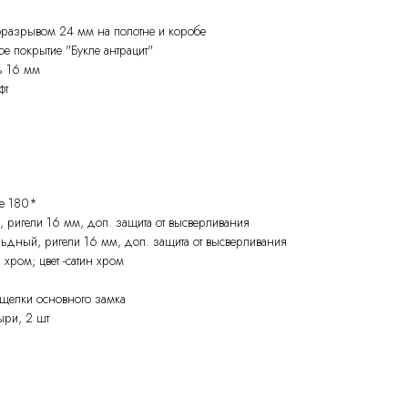
оразрывом 24 мм на полотне и коробе
е покрытие "Букле антрацит"
ь 16 мм
фт
ие 180*
 ригели 16 мм, доп. защита от высверливания
льдный, ригели 16 мм, доп. защита от высверливания
хром; цвет -сатин хром
ащелки основного замка
ыри, 2 шт