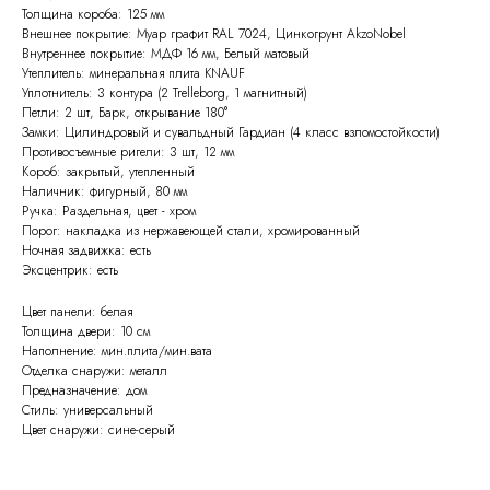
Толщина короба: 125 мм
Внешнее покрытие: Муар графит RAL 7024, Цинкогрунт AkzoNobel
Внутреннее покрытие: МДФ 16 мм, Белый матовый
Утеплитель: минеральная плита KNAUF
Уплотнитель: 3 контура (2 Trelleborg, 1 магнитный)
Петли: 2 шт, Барк, открывание 180°
Замки: Цилиндровый и сувальдный Гардиан (4 класс взломостойкости)
Противосъемные ригели: 3 шт, 12 мм
Короб: закрытый, утепленный
Наличник: фигурный, 80 мм
Ручка: Раздельная, цвет - хром
Порог: накладка из нержавеющей стали, хромированный
Ночная задвижка: есть
Эксцентрик: есть
Цвет панели: белая
Толщина двери: 10 см
Наполнение: мин.плита/мин.вата
Отделка снаружи: металл
Предназначение: дом
Стиль: универсальный
Цвет снаружи: сине-серый