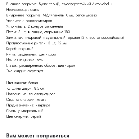
Внешнее покрытие: Букле серый, атмосферостойкий AkzoNobel +
Нержавеющая сталь
Внутреннее покрытие: МДФ-панель 10 мм, Белое дерево
Утеплитель: пенополистирол
Уплотнитель: 2 контура уплотнения
Петли: 3 шт, внешние, открывание 180
Замки: цилиндровый и сувальдный Гардиан (2 класс взломостойкости)
Противосъемные ригели: 3 шт, 12 мм
Короб: открытый
Ручка: раздельная, цвет - хром
Ночная задвижка: есть
Глазок: расширенного обзора, цвет - хром
Эксцентрик: отсутствует
Цвет панели: белая
Толщина двери: 8.5 см
Наполнение: пенополистирол
Отделка снаружи: металл
Предназначение: квартира
Стиль: универсальный
Цвет снаружи: серый
Вам может понравиться