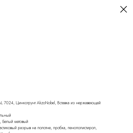
AL 7024, Цинкогрунт AkzoNobel, Вставка из нержавеющей
альный
, Белый матовый
ластиковый разрыв на полотне, пробка, пенополистирол,