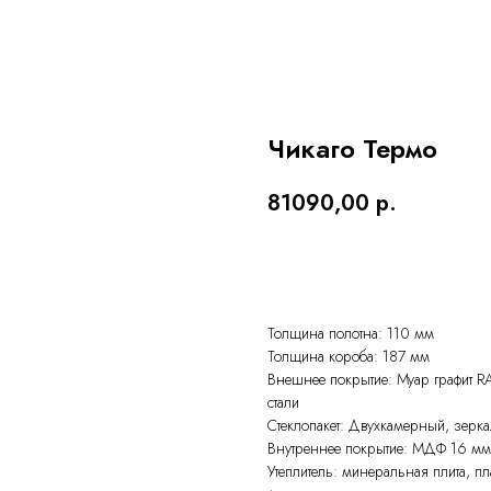
Чикаго Термо
81090,00
р.
ОСТАВИТЬ ЗАЯВКУ
Толщина полотна: 110 мм
Толщина короба: 187 мм
Внешнее покрытие: Муар графит R
стали
Стеклопакет: Двухкамерный, зерк
Внутреннее покрытие: МДФ 16 мм
Утеплитель: минеральная плита, п