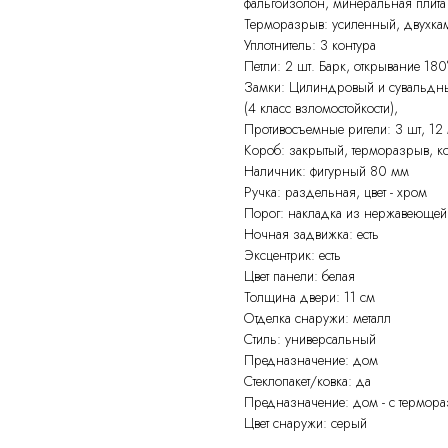
фальгоизолон, минеральная плита
Терморазрыв: усиленный, двухк
Уплотнитель: 3 контура
Петли: 2 шт. Барк, открывание 180
Замки: Цилиндровый и сувальдны
(4 класс взломостойкости),
Противосъемные ригели: 3 шт, 12
Короб: закрытый, терморазрыв, 
Наличник: фигурный 80 мм
Ручка: раздельная, цвет - хром
Порог: накладка из нержавеющей
Ночная задвижка: есть
Эксцентрик: есть
Цвет панели: белая
Толщина двери: 11 см
Отделка снаружи: металл
Стиль: универсальный
Предназначение: дом
Стеклопакет/ковка: да
Предназначение: дом - с термор
Цвет снаружи: серый