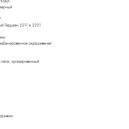
 Knauf
амерный
°
й Гардиан 2211 и 2201
 мм
комбинированное окрашивание
 стали, хромированный
азрывом