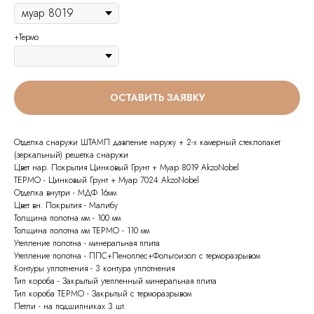
+Термо
ОСТАВИТЬ ЗАЯВКУ
Отделка снаружи ШТАМП давление наружу + 2-х камерный стеклопакет
(зеркальный) решетка снаружи
Цвет нар. Покрытия Цинковый Грунт + Муар 8019 AkzoNobel
ТЕРМО - Цинковый Грунт + Муар 7024 AkzoNobel
Отделка внутри - МДФ 16мм
Цвет вн. Покрытия - Малибу
Толщина полотна мм - 100 мм
Толщина полотна мм ТЕРМО - 110 мм
Утепление полотна - минеральная плита
Утепление полотна - ППС+Пеноплес+Фольгоизол с терморазрывом
Контуры уплотнения - 3 контура уплотнения
Тип короба - Закрытый утепленный минеральная плита
Тип короба ТЕРМО - Закрытый с терморазрывом
Петли - на подшипниках 3 шт.