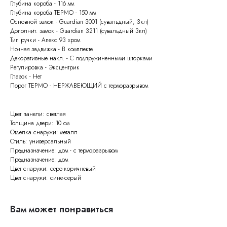
Глубина короба - 116 мм
Глубина короба ТЕРМО - 150 мм
Основной замок - Guardian 3001 (сувальдный, 3кл)
Дополнит. замок - Guardian 3211 (сувальдный 3кл)
Тип ручки - Апекс 93 хром
Ночная задвижка - В комплекте
Декоративные накл. - С подпружиненными шторками
Регулировка - Эксцентрик
Глазок - Нет
Порог ТЕРМО - НЕРЖАВЕЮЩИЙ с терморазрывом
Цвет панели: светлая
Толщина двери: 10 см
Отделка снаружи: металл
Стиль: универсальный
Предназначение: дом - с терморазрывом
Предназначение: дом
Цвет снаружи: серо-коричневый
Цвет снаружи: сине-серый
Вам может понравиться