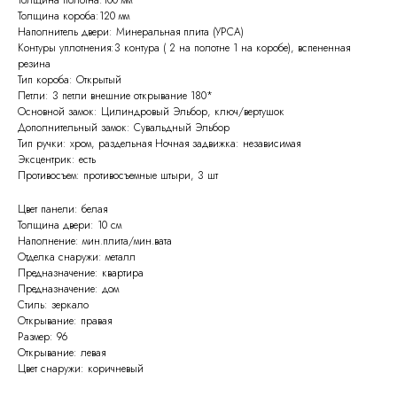
Толщина полотна:100 мм
Толщина короба:120 мм
Наполнитель двери: Минеральная плита (УРСА)
Контуры уплотнения:3 контура ( 2 на полотне 1 на коробе), вспененная
резина
Тип короба: Открытый
Петли: 3 петли внешние открывание 180*
Основной замок: Цилиндровый Эльбор, ключ/вертушок
Дополнительный замок: Сувальдный Эльбор
Тип ручки: хром, раздельная Ночная задвижка: независимая
Эксцентрик: есть
Противосъем: противосъемные штыри, 3 шт
Цвет панели: белая
Толщина двери: 10 см
Наполнение: мин.плита/мин.вата
Отделка снаружи: металл
Предназначение: квартира
Предназначение: дом
Стиль: зеркало
Открывание: правая
Размер: 96
Открывание: левая
Цвет снаружи: коричневый