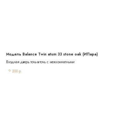
Модель Balance Twin atum 33 stone oak (ИПара)
Мо
Входная дверь точь-в-точь с межкомнатными
Вхо
39 200
р.
38 