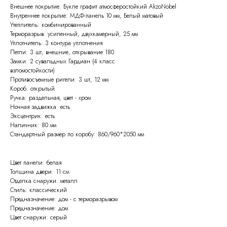
Внешнее покрытие: Букле графит атмосферостойкий AkzoNobel
Внутреннее покрытие: МДФ-панель 10 мм, Белый матовый
Утеплитель: комбинированный
Терморазрыв: усиленный, двухкамерный, 25 мм
Уплотнитель: 3 контура уплотнения
Петли: 3 шт, внешние, открывание 180
Замки: 2 сувальдных Гардиан (4 класс
взломостойкости)
Противосъемные ригели: 3 шт, 12 мм
Короб: открытый
Ручка: раздельная, цвет - хром
Ночная задвижка: есть
Эксцентрик: есть
Наличник: 80 мм
Стандартный размер по коробу: 860/960*2050 мм
Цвет панели: белая
Толщина двери: 11 см
Отделка снаружи: металл
Стиль: классический
Предназначение: дом - с терморазрывом
Предназначение: дом
Цвет снаружи: серый