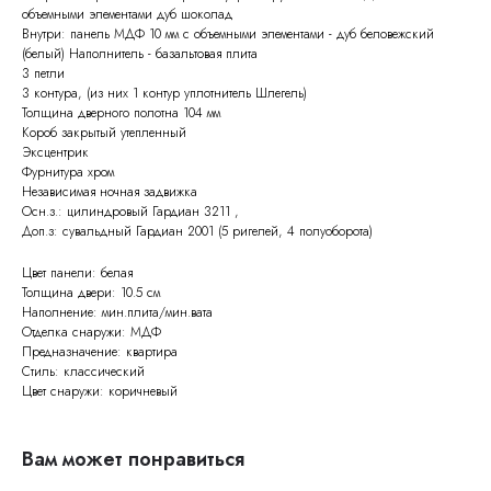
объемными элементами дуб шоколад
Внутри: панель МДФ 10 мм с объемными элементами - дуб беловежский
(белый) Наполнитель - базальтовая плита
3 петли
3 контура, (из них 1 контур уплотнитель Шлегель)
Толщина дверного полотна 104 мм
Короб закрытый утепленный
Эксцентрик
Фурнитура хром
Независимая ночная задвижка
Осн.з.: цилиндровый Гардиан 3211 ,
Доп.з: сувальдный Гардиан 2001 (5 ригелей, 4 полуоборота)
Цвет панели: белая
Толщина двери: 10.5 см
Наполнение: мин.плита/мин.вата
Отделка снаружи: МДФ
Предназначение: квартира
Стиль: классический
Цвет снаружи: коричневый
Вам может понравиться