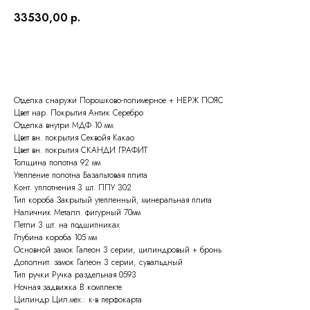
33530,00
р.
ОСТАВИТЬ ЗАЯВКУ
Отделка снаружи Порошково-полимерное + НЕРЖ ПОЯС
Цвет нар. Покрытия Антик Серебро
Отделка внутри МДФ 10 мм.
Цвет вн. покрытия Секвойя Какао
Цвет вн. покрытия СКАНДИ ГРАФИТ
Толщина полотна 92 мм
Утепление полотна Базальтовая плита
Конт. уплотнения 3 шт. ППУ 302
Тип короба Закрытый утепленный, минеральная плита
Наличник Металл. фигурный 70мм
Петли 3 шт. на подшипниках
Глубина короба 105 мм
Основной замок Галеон 3 серии, цилиндровый + бронь
Дополнит. замок Галеон 3 серии, сувальдный
Тип ручки Ручка раздельная 0593
Ночная задвижка В комплекте
Цилиндр Цил.мех.: к-в перфокарта