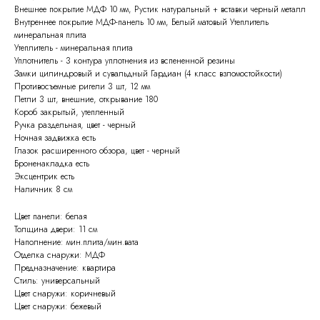
Внешнее покрытие МДФ 10 мм, Рустик натуральный + вставки черный металл
Внутреннее покрытие МДФ-панель 10 мм, Белый матовый Утеплитель
минеральная плита
Утеплитель - минеральная плита
Уплотнитель - 3 контура уплотнения из вспененной резины
Замки цилиндровый и сувальдный Гардиан (4 класс взломостойкости)
Противосъемные ригели 3 шт, 12 мм
Петли 3 шт, внешние, открывание 180
Короб закрытый, утепленный
Ручка раздельная, цвет - черный
Ночная задвижка есть
Глазок расширенного обзора, цвет - черный
Броненакладка есть
Эксцентрик есть
Наличник 8 см
Цвет панели: белая
Толщина двери: 11 см
Наполнение: мин.плита/мин.вата
Отделка снаружи: МДФ
Предназначение: квартира
Стиль: универсальный
Цвет снаружи: коричневый
Цвет снаружи: бежевый