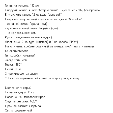
Толщина полотна: 112 мм
Снаружи: металл в цвете "Муар черный" + мдф-панель с3д фрезеровкой
Внутри: мдф-панель 12 мм цвета "stone oak"
Покрытие: муар черный и мдф-панель с цветом "Sharkskin"
- основной замок: Гардиан (сув)
- дополнительный замок: Гардиан (цил)
- ночная задвижка: есть
Ручка: раздельная (черная квадрат)
Уплотнение: 2 контура (Шлегель) и 1 на коробе (EPDM)
Наполнитель: комбинированный из минеральной плиты и панели
пенополистирола
Тип коробки: открытый
Эксцентрик: есть
Глазок: 180*
Петли: 3 шт
3 противосъемных штыря
*Порог из нержавеющей стали по запросу за доп.плату
Цвет панели: серый
Толщина двери: 11 см
Наполнение: пенополистирол
Отделка снаружи: МДФ
Предназначение: квартира
Стиль: современный