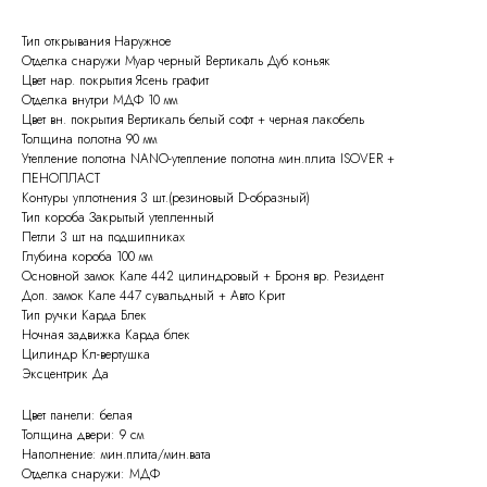
Тип открывания Наружное
Отделка снаружи Муар черный Вертикаль Дуб коньяк
Цвет нар. покрытия Ясень графит
Отделка внутри МДФ 10 мм
Цвет вн. покрытия Вертикаль белый софт + черная лакобель
Толщина полотна 90 мм
Утепление полотна NANO-утепление полотна мин.плита ISOVER +
ПЕНОПЛАСТ
Контуры уплотнения 3 шт.(резиновый D-образный)
Тип короба Закрытый утепленный
Петли 3 шт на подшипниках
Глубина короба 100 мм
Основной замок Кале 442 цилиндровый + Броня вр. Резидент
Доп. замок Кале 447 сувальдный + Авто Крит
Тип ручки Карда Блек
Ночная задвижка Карда блек
Цилиндр Кл-вертушка
Эксцентрик Да
Цвет панели: белая
Толщина двери: 9 см
Наполнение: мин.плита/мин.вата
Отделка снаружи: МДФ