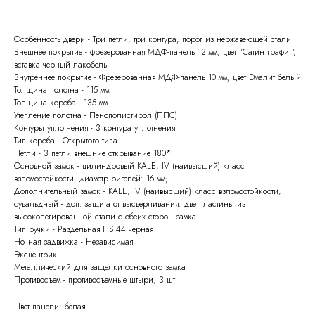
Особенность двери - Три петли, три контура, порог из нержавеющей стали
Внешнее покрытие - фрезерованная МДФ-панель 12 мм, цвет "Сатин графит",
вставка черный лакобель
Внутреннее покрытие - Фрезерованная МДФ-панель 10 мм, цвет Эмалит белый
Толщина полотна - 115 мм
Толщина короба - 135 мм
Утепление полотна - Пенополистирол (ППС)
Контуры уплотнения - 3 контура уплотнения
Тип короба - Открытого типа
Петли - 3 петли внешние открывание 180*
Основной замок - цилиндровый KALE, IV (наивысший) класс
взломостойкости, диаметр ригелей: 16 мм;
Дополнительный замок - KALE, IV (наивысший) класс взломостойкости,
сувальдный - доп. защита от высверливания: две пластины из
высоколегированной стали с обеих сторон замка
Тип ручки - Раздельная HS 44 черная
Ночная задвижка - Независимая
Эксцентрик
Металлический для защелки основного замка
Противосъем - противосъемные штыри, 3 шт
Цвет панели: белая