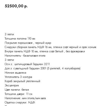
52500,00
р.
ОСТАВИТЬ ЗАЯВКУ
3 петли
Толщина полотна 110 мм
Покрытие порошковое , черный муар
Снаружи сборная панель МДФ 16 мм, пленка софт черный и орех коньяк
Внутри панель МДФ 10 мм, пленка софт Белый , без фрезеровки
Наполнитель - базальтовая плита
3 петли
Осн.з.: цилиндровый Гардиан 3211
Доп.з: сувальдный Гардиан 2001 (5 ригелей, 4 полуоборота)
Ночная задвижка
Уплотнитель 3 контура
Короб закрытый утепленный
Эксцентрик
Цвет панели: белая
Толщина двери: 11 см
Наполнение: мин.плита/мин.вата
Отделка снаружи: МДФ