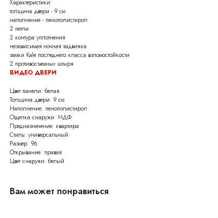
Характеристики:
толщина двери - 9 см
наполнение - пенополистирол
2 петли
2 контура уплотнения
независимая ночная задвижка
замки Kale последнего класса взломостойкости
2 противосъемных штыря
ВИДЕО ДВЕРИ
Цвет панели: белая
Толщина двери: 9 см
Наполнение: пенополистирол
Отделка снаружи: МДФ
Предназначение: квартира
Стиль: универсальный
Размер: 96
Открывание: правая
Цвет снаружи: белый
Вам может понравиться