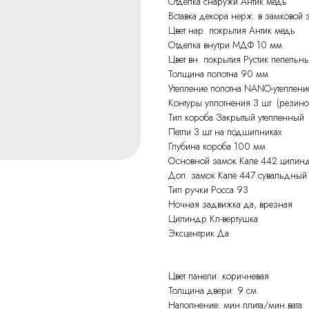
Отделка снаружи Антик медь
Вставка декора нерж. в замковой 
Цвет нар. покрытия Антик медь
Отделка внутри МДФ 10 мм
Цвет вн. покрытия Рустик пепельн
Толщина полотна 90 мм
Утепление полотна NANO-утеплен
Контуры уплотнения 3 шт. (резин
Тип короба Закрытый утепленный
Петли 3 шт на подшипниках
Глубина короба 100 мм
Основной замок Кале 442 цилинд
Доп. замок Кале 447 сувальдный 
Тип ручки Росса 93
Ночная задвижка да, врезная
Цилиндр Кл-вертушка
Эксцентрик Да
Цвет панели: коричневая
Толщина двери: 9 см
Наполнение: мин.плита/мин.вата