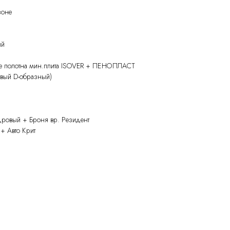
зоне
ый
ие полотна мин.плита ISOVER + ПЕНОПЛАСТ
овый D-образный)
ровый + Броня вр. Резидент
+ Авто Крит