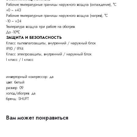
Рабочие температурные границы наружного воздуха (охлаждение), °C
+0 ~ +43
Рабочие температурные границы наружного воздуха (нагрев), °C
-10 ~ +24
Температура воздуха при работе на обогрев
До -10℃
ЗАЩИТА И БЕЗОПАСНОСТЬ
Класс пылевлагозащиты, внутренний / наружный блок
IPX0 / IPX4
Класс электрозащиты, внутренний / наружный блок
I класс / I класс
инверторный компрессор: да
цвет: белый
размер: 09
холод/обогрев: да
бренд: SHUFT
Вам может понравиться