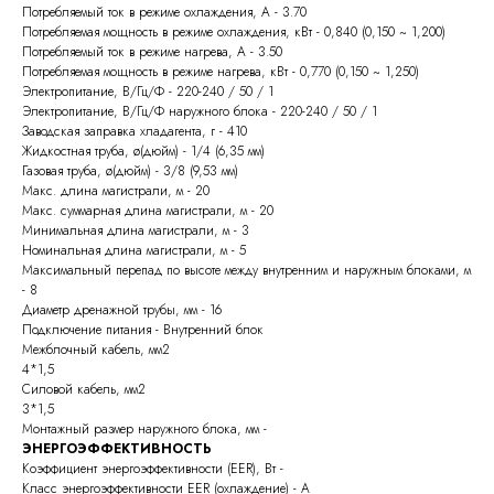
Потребляемый ток в режиме охлаждения, А - 3.70
Потребляемая мощность в режиме охлаждения, кВт - 0,840 (0,150 ~ 1,200)
Потребляемый ток в режиме нагрева, А - 3.50
Потребляемая мощность в режиме нагрева, кВт - 0,770 (0,150 ~ 1,250)
Электропитание, В/Гц/Ф - 220-240 / 50 / 1
Электропитание, В/Гц/Ф наружного блока - 220-240 / 50 / 1
Заводская заправка хладагента, г - 410
Жидкостная труба, ø(дюйм) - 1/4 (6,35 мм)
Газовая труба, ø(дюйм) - 3/8 (9,53 мм)
Макс. длина магистрали, м - 20
Макс. суммарная длина магистрали, м - 20
Минимальная длина магистрали, м - 3
Номинальная длина магистрали, м - 5
Максимальный перепад по высоте между внутренним и наружным блоками, м
- 8
Диаметр дренажной трубы, мм - 16
Подключение питания - Внутренний блок
Межблочный кабель, мм2
4*1,5
Силовой кабель, мм2
3*1,5
Монтажный размер наружного блока, мм -
ЭНЕРГОЭФФЕКТИВНОСТЬ
Коэффициент энергоэффективности (EER), Вт -
Класс энергоэффективности EER (охлаждение) - A