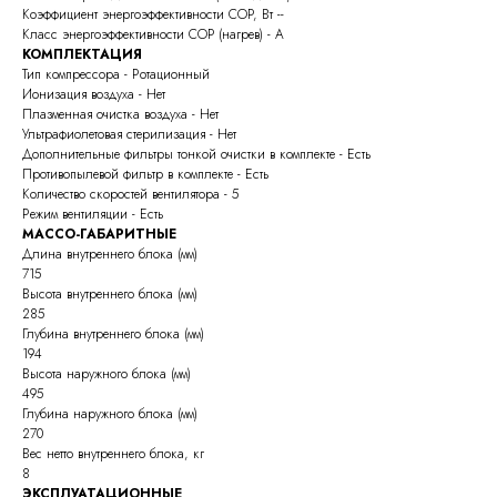
Коэффициент энергоэффективности COP, Вт --
Класс энергоэффективности COP (нагрев) - A
КОМПЛЕКТАЦИЯ
Тип компрессора - Ротационный
Ионизация воздуха - Нет
Плазменная очистка воздуха - Нет
Ультрафиолетовая стерилизация - Нет
Дополнительные фильтры тонкой очистки в комплекте - Есть
Противопылевой фильтр в комплекте - Есть
Количество скоростей вентилятора - 5
Режим вентиляции - Есть
МАССО-ГАБАРИТНЫЕ
Длина внутреннего блока (мм)
715
Высота внутреннего блока (мм)
285
Глубина внутреннего блока (мм)
194
Высота наружного блока (мм)
495
Глубина наружного блока (мм)
270
Вес нетто внутреннего блока, кг
8
ЭКСПЛУАТАЦИОННЫЕ