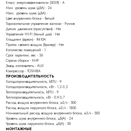
Класс энергоэффективности (SEER) - A
Мин. уровень шума (дБА) - 24
Макс. уровень шума (дБА) -
Цвет внутреннего блока - Белый
Горизонтальное управление жалюзи - Ручное
Датчик движения (присутствия) - Нет
Управление WI-FI (Умный дом) - Нет
Хладагент (фреон) - R410A
Приток свежего воздуха (Бризер) - Нет
Количество помещений - 1
Срок гарантии, мес - 36
Страна сборки - КНР
Завод изготовитель - AUX
Компрессор - TOSHIBA
ПРОИЗВОДИТЕЛЬНОСТЬ
Холодопроизводительность, kBTU - 9
Холодопроизводительность, кВт - 1,2-3,2
Теплопроизводительность, kBTU - 9
Теплопроизводительность, кВт - 0,9-3,7
Расход воздуха внутреннего блока, м3/ч - 500
Расход воздуха наружного блока, м3/ч - 1800
Минимальный расход воздуха внутреннего блока, м3/ч - 500
Уровень шума внутреннего блока, дБ(А) - 24
Уровень шума наружного блока, дБ(А) - 50
МОНТАЖНЫЕ