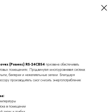
ovex (Ровекс) RS-24CBS4
призвана обеспечивать
ытовых помещениях. Продвинутая многоуровневая система
 пыли, бактерии и нежелательные запахи. Благодаря
ссору производитель смог снизить энергопотребление
ва:
емпературы
тока в помещении
й запах и грибки