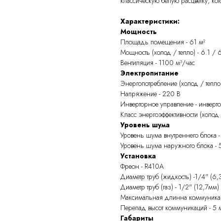
классическую белую расцветку, ко
Характеристики:
Мощность
Площадь помещения - 61 м²
Мощность (холод / тепло) - 6.1 / 6
Вентиляция - 1100 м³/час
Электропитание
Энергопотребление (холод / тепло)
Напряжение - 220 В
Инверторное управление - инверт
Класс энергоэффективности (холод /
Уровень шума
Уровень шума внутреннего блока -
Уровень шума наружного блока - 
Установка
Фреон - R410A
Диаметр труб (жидкость) -1/4" (6
Диаметр труб (газ) - 1/2" (12,7мм)
Максимальная длинна коммуникац
Перепад высот коммуникаций - 5 
Габариты