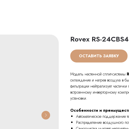
Rovex RS-24CBS4
ОСТАВИТЬ ЗАЯВКУ
Модель настенной сплит-системы
R
охлаждение и нагрев воздуха в б
фильтрации нейтрализует частички
встроенному инверторному компре
установки.
Особенности и преимущест
Автоматическое поддержание т
Распределение воздушного по
Самоочистка удаляет неприятны