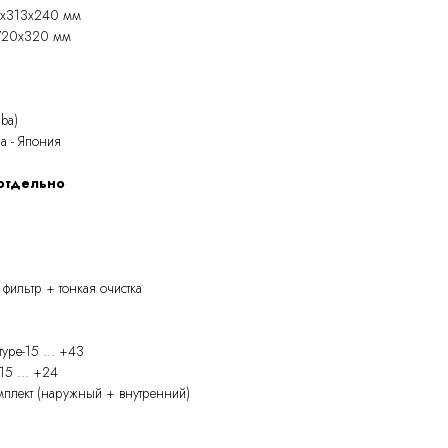
55x313x240 мм
x720x320 мм
ba)
а - Япония
 отдельно
фильтр + тонкая очистка
уре-15 ... +43
15 ... +24
мплект (наружный + внутренний)