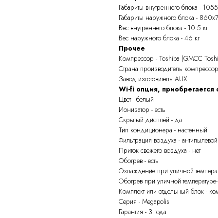
Габариты внутреннего блока - 10
Габариты наружного блока - 860
Вес внутреннего блока - 10.5 кг
Вес наружного блока - 46 кг
Прочее
Компрессор - Toshiba (GMCC Toshi
Страна производитель компрессор
Завод изготовитель AUX
Wi-fi опция, приобретается
Цвет - белый
Ионизатор - есть
Скрытый дисплей - да
Тип кондиционера - настенный
Фильтрация воздуха - антипылевой 
Приток свежего воздуха - нет
Обогрев - есть
Охлаждение при уличной температ
Обогрев при уличной температуре-
Комплект или отдельный блок - ко
Серия - Megapolis
Гарантия - 3 года