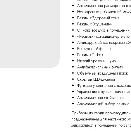
Автоматическая разморозка вн
Некорректно работающий моду
Режим «Здоровый сон»
Режим «Осушение»
Очистка воздуха в помещении
«Рестарт» - кондиционер включ
Антикоррозийное покрытие «Go
Воздушный фильтр
Режим «Turbo»
Низкий уровень шума
Антибактериальный фильтр
Объемный воздушный поток
Скрытый LED-дисплей
Функция управления с помощь
Управление с пульта горизонт
Автоматическая оттайка инея
Автоматический выбор режима
Приборы из серии производительн
предназначены для настенного мо
микроклимат в помещении по запр