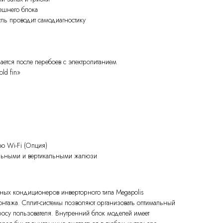
ешнего блока
ль проводит самодиагностику
ается после перебоев с электропитанием
ld fin»
ю Wi-Fi (Опция)
альными и вертикальными жалюзи
ых кондиционеров инверторного типа Megapolis
нтажа. Сплит-системы позволяют организовать оптимальный
осу пользователя. Внутренний блок моделей имеет