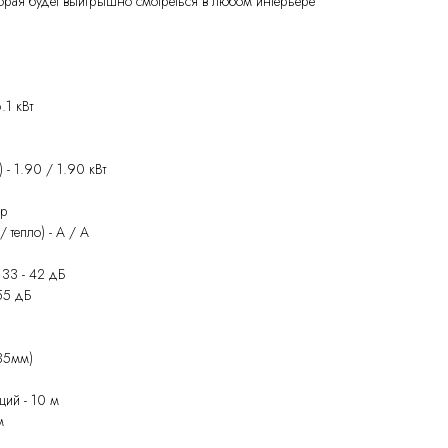
торая будет выигрышно смотреться в любом интерьере
.1 кВт
 - 1.90 / 1.90 кВт
ор
 тепло) - A / A
 33 - 42 дБ
55 дБ
,35мм)
ий - 10 м
м