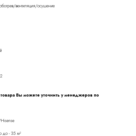
обогрев/вентиляция/осушение
й
32
 товара Вы можете уточнить у менеджеров по
/Hisense
 до - 35 м²