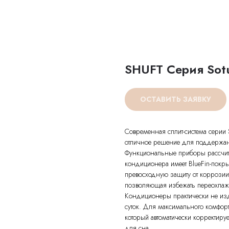
SHUFT Серия Sot
ОСТАВИТЬ ЗАЯВКУ
Современная сплит-система серии 
отличное решение для поддержан
Функциональные приборы рассчит
кондиционера имеет BlueFin-покры
превосходную защиту от коррозии.
позволяющая избежать переохла
Кондиционеры практически не изд
суток. Для максимального комфо
который автоматически корректир
для сна.