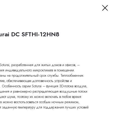
urai DC SFTHI-12HN8
Soturai, разработанная для жилых домов и офисов, –
ия индивидуального микроклимата в помещении.
аны на продолжительный срок службы. Теплообменник
тие, обеспечивающее долговечность устройства и
 Особенность серии Soturai – функция 3D-потока воздуха,
ждения и равномерно распределяющая воздушные потоки
ают шума, поэтому их можно включать в любое время
рта можно воспользоваться особым ночным режимом,
ует заданную температуру для поддержания лучших условий