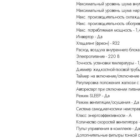
Максимальный уровень шума внут.
Максимальный уровень шума нару
Макс. производительность охлажде
Макс. производительность обогрева
Макс. потребляемая мощность - 1,
Инвертор - Да
Хладагент (фреон) - R32
Расход воздуха внутреннего блока
Электропитание - 220 В
Точность установки температуры - 1
Диаметр жидкостной-газовой трубы
Таймер на включение/отключение 
Регулировка положения жалюзи с 
Авторестарт при отключении питани
Режим SLEEP - Да
Режим вентиляции/осушения - Да
Система самодиагностики неисправ
Класс энергоэффективности - А
Количество скоростей вентилятора -
Пульт управления в комплекте - Да
Дополнительные фильтры тонкой о