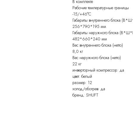
В комплекте
Рабочие температурные границы
-15/+46°С
Габариты внутреннего блока (В*Ш
256*790*195 мм
Габариты наружного блока (В*Ш*
482*660*240 мм
Вес внутреннего блока (нетто)
8,0 кг
Вес наружного блока (нетто)
22 кг
инверторный компрессор: да
цвет: белый
размер: 12
холод/обогрев: да
бренд: SHUFT