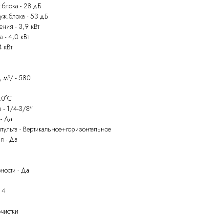
блока - 28 дБ
ж.блока - 53 дБ
ния - 3,9 кВт
 - 4,0 кВт
4 кВт
, м³/ - 580
,0°С
 - 1/4-3/8"
- Да
пульта - Вертикальное+горизонтальное
я - Да
ности - Да
 4
чистки