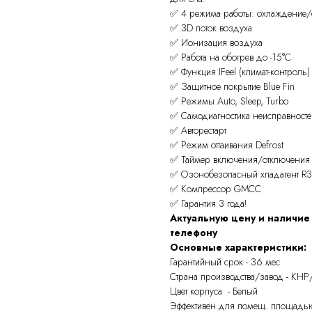
✅ 4 режима работы: охлаждение/
✅ 3D поток воздуха
✅ Ионизация воздуха
✅ Работа на обогрев до -15°С
✅ Функция IFeel (климат-контроль)
✅ Защитное покрытие Blue Fin
✅ Режимы Auto, Sleep, Turbo
✅ Самодиагностика неисправносте
✅ Авторестарт
✅ Режим оттаивания Defrost
✅ Таймер включения/отключения
✅ Озонобезопасный хладагент R
✅ Компрессор GMCC
✅ Гарантия 3 года!
Актуальную цену и наличие
телефону
Основные характеристики:
Гарантийный срок - 36 мес
Страна производства/завод - КНР
Цвет корпуса - Белый
Эффективен для помещ. площадью