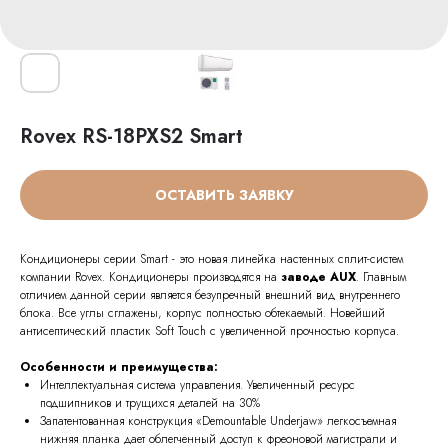
Rovex RS-18PXS2 Smart
ОСТАВИТЬ ЗАЯВКУ
Кондиционеры серии Smart - это новая линейка настенных сплит-систем
компании Rovex. Кондиционеры производятся на
заводе AUX
. Главным
отличием данной серии является безупречный внешний вид внутреннего
блока. Все углы сглажены, корпус полностью обтекаемый. Новейший
антисептический пластик Soft Touch с увеличенной прочностью корпуса.
Особенности и преимущества:
Интеллектуальная система управления. Увеличенный ресурс
подшипников и трущихся деталей на 30%
Запатентованная конструкция «Demountable Underjaw» легкосъемная
нижняя планка дает облегченный доступ к фреоновой магистрали и