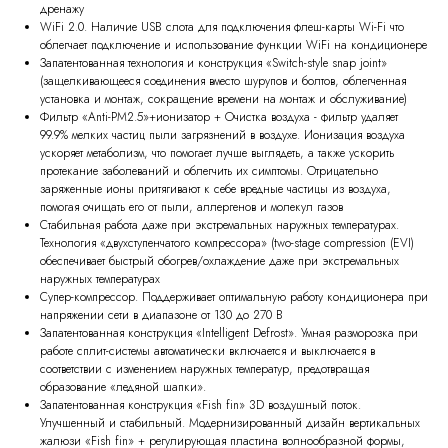
дренажу
WiFi 2.0. Наличие USB слота для подключения флеш-карты Wi-Fi что
облегчает подключение и использование функции WiFi на кондиционере
Запатентованная технология и конструкция «Switch-style snap joint»
(защелкивающееся соединения вместо шурупов и болтов, облегченная
установка и монтаж, сокращение времени на монтаж и обслуживание)
Фильтр «Anti-PM2.5»+ионизатор + Очистка воздуха - фильтр удаляет
99.9% мелких частиц пыли загрязнений в воздухе. Ионизация воздуха
ускоряет метаболизм, что помогает лучше выглядеть, а также ускорить
протекание заболеваний и облегчить их симптомы. Отрицательно
заряженные ионы притягивают к себе вредные частицы из воздуха,
помогая очищать его от пыли, аллергенов и молекул газов
Стабильная работа даже при экстремальных наружных температурах.
Технология «двухступенчатого компрессора» (two-stage compression (EVI)
обеспечивает быстрый обогрев/охлаждение даже при экстремальных
наружных температурах
Супер-компрессор. Поддерживает оптимальную работу кондиционера при
напряжении сети в диапазоне от 130 до 270 В
Запатентованная конструкция «Intelligent Defrost». Умная разморозка при
работе сплит-системы автоматически включается и выключается в
соответствии с изменением наружных температур, предотвращая
образование «ледяной шапки».
Запатентованная конструкция «Fish fin» 3D воздушный поток.
Улучшенный и стабильный. Модернизированный дизайн вертикальных
жалюзи «Fish fin» + регулирующая пластина волнообразной формы,