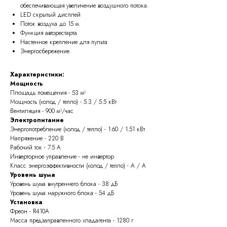
обеспечивающая увеличение воздушного потока.
LED скрытый дисплей
Поток воздуха до 15 м.
Функция авторестарта
Настенное крепление для пульта
Энергосбережение.
Характеристики:
Мощность
Площадь помещения - 53 м²
Мощность (холод / тепло) - 5.3 / 5.5 кВт
Вентиляция - 900 м³/час
Электропитание
Энергопотребление (холод / тепло) - 1.60 / 1.51 кВт
Напряжение - 220 В
Рабочий ток - 7.5 А
Инверторное управление - не инвертор
Класс энергоэффективности (холод / тепло) - A / A
Уровень шума
Уровень шума внутреннего блока - 38 дБ
Уровень шума наружного блока - 54 дБ
Установка
Фреон - R410A
Масса предзаправленного хладагента - 1280 г