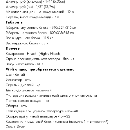
Диаметр труб (жидкость) - 1/4" (6,35мм)
Диаметр труб (газ) - 1/2" (12,7мм)
Максимальная длинна коммуникаций - 12 м
Перепад высот коммуникаций - 7 м
Габариты
Габариты внутреннего блока - 940х224х316 мм
Габариты наружного блока - 800x315х545 мм
Вес внутреннего блока - 11.5 кг
Вес наружного блока - 38 кг
Прочее
Компрессор - Hitachi (Highly Hitachi)
Страна производитель компрессора - Япония
Завод изготовитель - AUX
Wi-fi опция, приобретается отдельно
Цвет - белый
Ионизатор - есть
Скрытый дисплей - да
Тип кондиционера настенный
Фильтрация воздуха - антипылевой фильтр + тонкая очистка
Приток свежего воздуха - нет
Обогрев - есть
Охлаждение при уличной температуре +16~+48
Обогрев при уличной температуре -15~+32
Комплект или отдельный блок - комплект (наружный + внутренний)
Серия -Smart